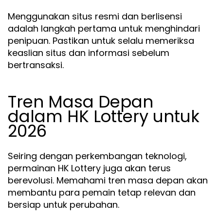
Menggunakan situs resmi dan berlisensi
adalah langkah pertama untuk menghindari
penipuan. Pastikan untuk selalu memeriksa
keaslian situs dan informasi sebelum
bertransaksi.
Tren Masa Depan
dalam HK Lottery untuk
2026
Seiring dengan perkembangan teknologi,
permainan HK Lottery juga akan terus
berevolusi. Memahami tren masa depan akan
membantu para pemain tetap relevan dan
bersiap untuk perubahan.