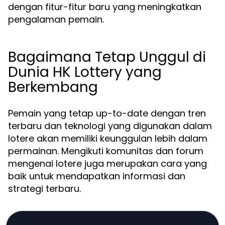
dengan fitur-fitur baru yang meningkatkan
pengalaman pemain.
Bagaimana Tetap Unggul di
Dunia HK Lottery yang
Berkembang
Pemain yang tetap up-to-date dengan tren
terbaru dan teknologi yang digunakan dalam
lotere akan memiliki keunggulan lebih dalam
permainan. Mengikuti komunitas dan forum
mengenai lotere juga merupakan cara yang
baik untuk mendapatkan informasi dan
strategi terbaru.