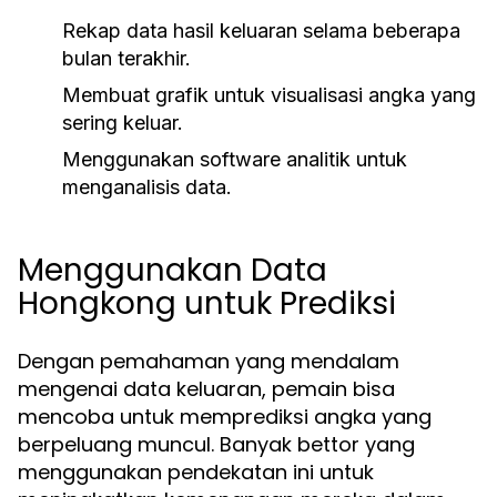
Rekap data hasil keluaran selama beberapa
bulan terakhir.
Membuat grafik untuk visualisasi angka yang
sering keluar.
Menggunakan software analitik untuk
menganalisis data.
Menggunakan Data
Hongkong untuk Prediksi
Dengan pemahaman yang mendalam
mengenai data keluaran, pemain bisa
mencoba untuk memprediksi angka yang
berpeluang muncul. Banyak bettor yang
menggunakan pendekatan ini untuk