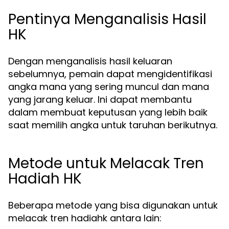
Pentinya Menganalisis Hasil
HK
Dengan menganalisis hasil keluaran
sebelumnya, pemain dapat mengidentifikasi
angka mana yang sering muncul dan mana
yang jarang keluar. Ini dapat membantu
dalam membuat keputusan yang lebih baik
saat memilih angka untuk taruhan berikutnya.
Metode untuk Melacak Tren
Hadiah HK
Beberapa metode yang bisa digunakan untuk
melacak tren hadiahk antara lain: