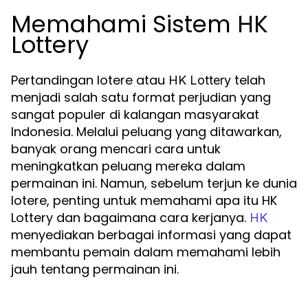
Memahami Sistem HK
Lottery
Pertandingan lotere atau
telah
HK Lottery
menjadi salah satu format perjudian yang
sangat populer di kalangan masyarakat
Indonesia. Melalui peluang yang ditawarkan,
banyak orang mencari cara untuk
meningkatkan peluang mereka dalam
permainan ini. Namun, sebelum terjun ke dunia
lotere, penting untuk memahami apa itu HK
Lottery dan bagaimana cara kerjanya.
HK
menyediakan berbagai informasi yang dapat
membantu pemain dalam memahami lebih
jauh tentang permainan ini.