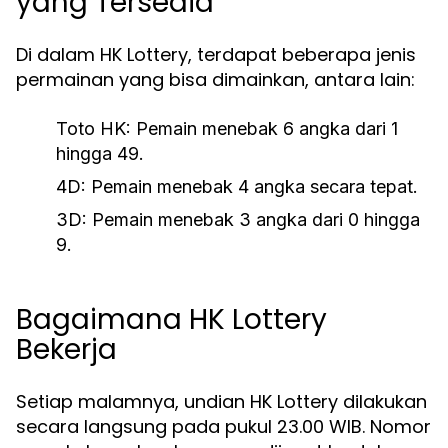
yang Tersedia
Di dalam HK Lottery, terdapat beberapa jenis
permainan yang bisa dimainkan, antara lain:
Toto HK
: Pemain menebak 6 angka dari 1
hingga 49.
4D
: Pemain menebak 4 angka secara tepat.
3D
: Pemain menebak 3 angka dari 0 hingga
9.
Bagaimana HK Lottery
Bekerja
Setiap malamnya, undian HK Lottery dilakukan
secara langsung pada pukul 23.00 WIB. Nomor