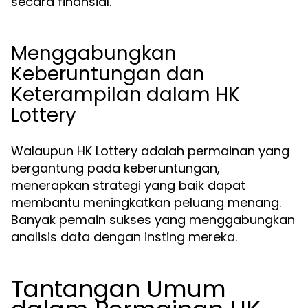
secara finansial.
Menggabungkan
Keberuntungan dan
Keterampilan dalam HK
Lottery
Walaupun HK Lottery adalah permainan yang
bergantung pada keberuntungan,
menerapkan strategi yang baik dapat
membantu meningkatkan peluang menang.
Banyak pemain sukses yang menggabungkan
analisis data dengan insting mereka.
Tantangan Umum