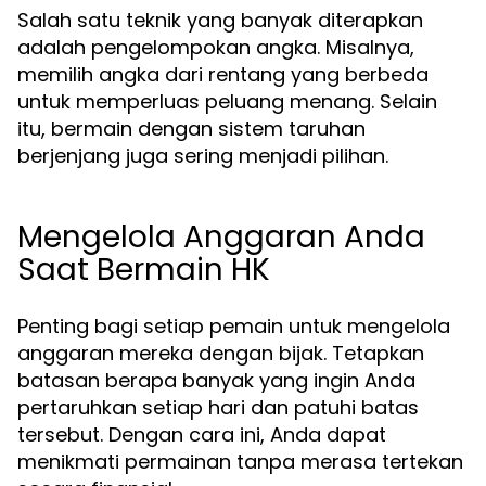
Salah satu teknik yang banyak diterapkan
adalah pengelompokan angka. Misalnya,
memilih angka dari rentang yang berbeda
untuk memperluas peluang menang. Selain
itu, bermain dengan sistem taruhan
berjenjang juga sering menjadi pilihan.
Mengelola Anggaran Anda
Saat Bermain HK
Penting bagi setiap pemain untuk mengelola
anggaran mereka dengan bijak. Tetapkan
batasan berapa banyak yang ingin Anda
pertaruhkan setiap hari dan patuhi batas
tersebut. Dengan cara ini, Anda dapat
menikmati permainan tanpa merasa tertekan