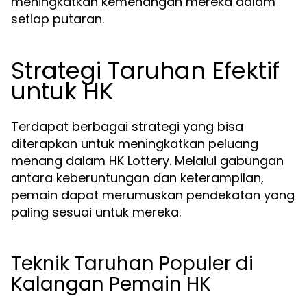
meningkatkan kemenangan mereka dalam
setiap putaran.
Strategi Taruhan Efektif
untuk HK
Terdapat berbagai strategi yang bisa
diterapkan untuk meningkatkan peluang
menang dalam HK Lottery. Melalui gabungan
antara keberuntungan dan keterampilan,
pemain dapat merumuskan pendekatan yang
paling sesuai untuk mereka.
Teknik Taruhan Populer di
Kalangan Pemain HK